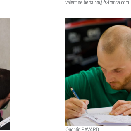
valentine.bertaina@fs-france.com
Quentin SAVARD